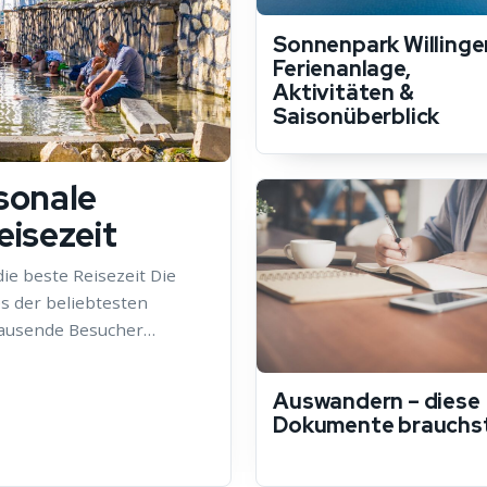
Sonnenpark Willinge
Ferienanlage,
Aktivitäten &
Saisonüberblick
sonale
isezeit
e beste Reisezeit Die
es der beliebtesten
 tausende Besucher…
Auswandern – diese
Dokumente brauchs