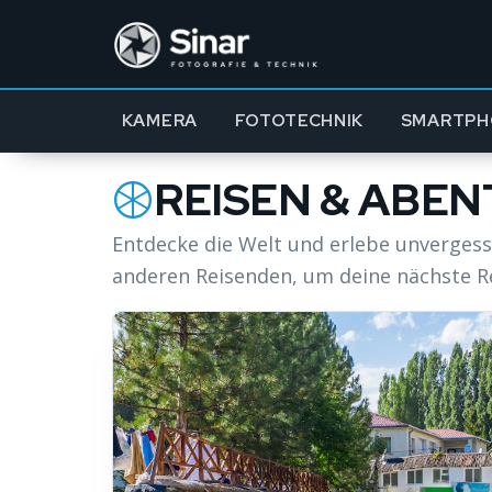
KAMERA
FOTOTECHNIK
SMARTPH
REISEN & ABE
Entdecke die Welt und erlebe unvergessl
anderen Reisenden, um deine nächste Re