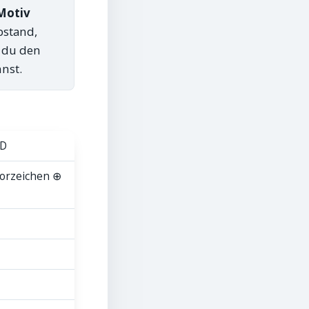
Motiv
bstand,
e du den
nst.
FD
orzeichen ⊕