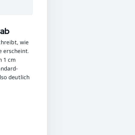
tab
chreibt, wie
 erscheint.
n 1 cm
andard-
lso deutlich