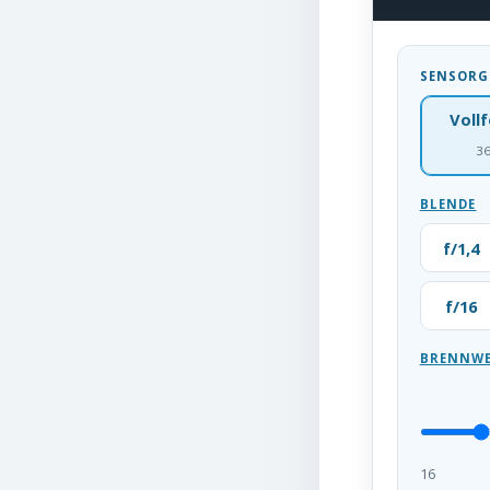
SENSORG
Voll
3
BLENDE
f/1,4
f/16
BRENNWE
16