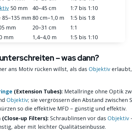
ktiv
50 mm
40–45 cm
1:7 bis 1:10
le 85–135 mm
80 cm–1,0 m
1:5 bis 1:8
105 mm
20–31 cm
1:1
00 mm
1,4–4,0 m
1:5 bis 1:10
nterschreiten – was dann?
r ans Motiv rücken willst, als das
Objektiv
erlaubt,
ringe
(Extension Tubes):
Metallringe ohne Optik zw
nd
Objektiv
; sie vergrössern den Abstand zwischen 
kürzen so die effektive MFD – günstig und effektiv.
(Close-up Filters):
Schraublinsen vor das
Objektiv
stig, aber mit leichter Qualitätseinbusse.