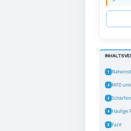
INHALTSVE
Naheinst
1
MFD unte
2
Schärfen
3
Häufige 
4
Fazit
5