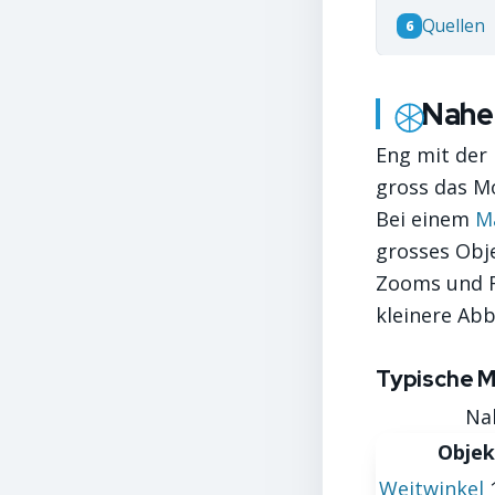
Quellen
6
Nahe
Eng mit der
gross das Mo
Bei einem
M
grosses Obj
Zooms und Fe
kleinere Abb
Typische M
Na
Objek
Weitwinkel