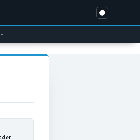
CH
 der