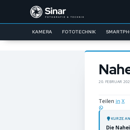
KAMERA
FOTOTECHNIK
SMARTPH
Nahe
20. FEBRUAR 20
Teilen
in
X
KURZE A
Die Nahei