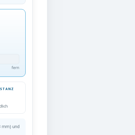
fern
ISTANZ
dlich
3 mm) und