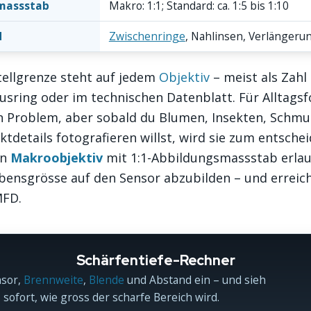
massstab
Makro: 1:1; Standard: ca. 1:5 bis 1:10
d
Zwischenringe
, Nahlinsen, Verlänger
tellgrenze steht auf jedem
Objektiv
– meist als Zahl
sring oder im technischen Datenblatt. Für Alltagsfo
in Problem, aber sobald du Blumen, Insekten, Schm
ktdetails fotografieren willst, wird sie zum entsch
in
Makroobjektiv
mit 1:1-Abbildungsmassstab erlau
bensgrösse auf den Sensor abzubilden – und erreich
MFD.
Schärfentiefe-Rechner
nsor,
Brennweite
,
Blende
und Abstand ein – und sieh
sofort, wie gross der scharfe Bereich wird.