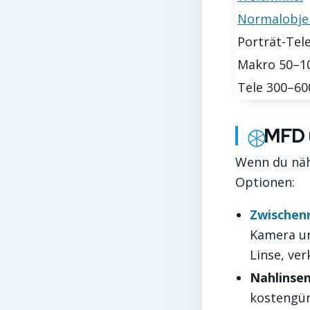
Normalobje
Porträt-Te
Makro 50–
Tele 300–6
MFD u
Wenn du nähe
Optionen:
Zwischen
Kamera u
Linse, ver
Nahlinsen 
kostengün