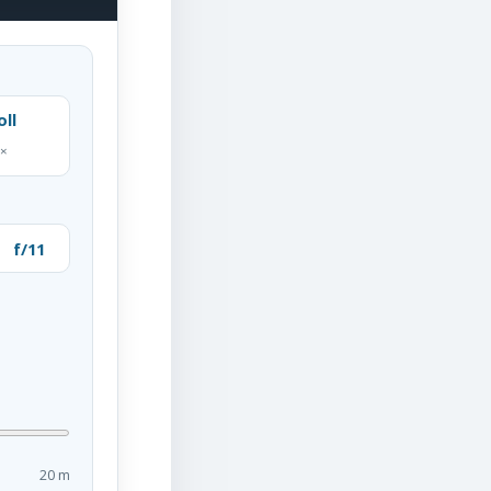
oll
7×
f/11
20 m