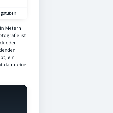
ungstuben
 in Metern
tografie ist
uck oder
eidenden
bt, ein
t dafür eine