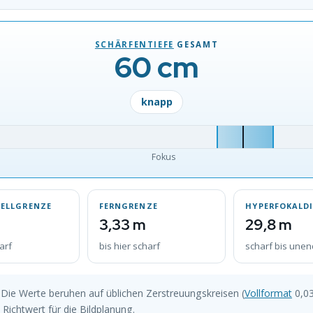
SCHÄRFENTIEFE
GESAMT
60 cm
knapp
Fokus
ELLGRENZE
FERNGRENZE
HYPERFOKALD
3,33 m
29,8 m
arf
bis hier scharf
scharf bis unen
Die Werte beruhen auf üblichen Zerstreuungskreisen (
Vollformat
0,0
 Richtwert für die Bildplanung.