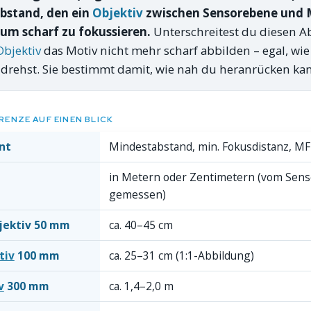
Abstand, den ein
Objektiv
zwischen Sensorebene und 
 um scharf zu fokussieren.
Unterschreitest du diesen A
Objektiv
das Motiv nicht mehr scharf abbilden – egal, wi
drehst. Sie bestimmt damit, wie nah du heranrücken kan
ENZE AUF EINEN BLICK
nt
Mindestabstand, min. Fokusdistanz, M
in Metern oder Zentimetern (vom Sens
gemessen)
jektiv 50 mm
ca. 40–45 cm
tiv
100 mm
ca. 25–31 cm (1:1-Abbildung)
v
300 mm
ca. 1,4–2,0 m