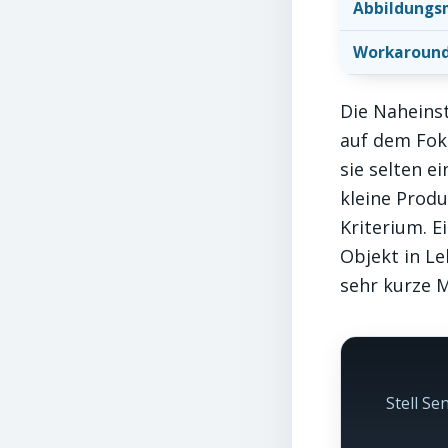
Abbildungs
Workaroun
Die Naheins
auf dem Foku
sie selten e
kleine Produ
Kriterium. E
Objekt in Le
sehr kurze 
Stell Se