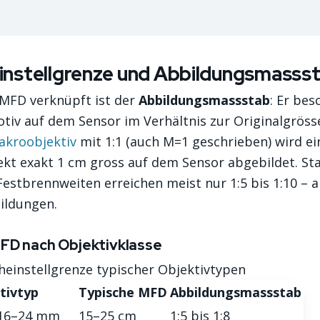
instellgrenze und Abbildungsmasss
 MFD verknüpft ist der
Abbildungsmassstab
: Er bes
tiv auf dem Sensor im Verhältnis zur Originalgrösse
akroobjektiv
mit 1:1 (auch M=1 geschrieben) wird ei
ekt exakt 1 cm gross auf dem Sensor abgebildet. St
stbrennweiten erreichen meist nur 1:5 bis 1:10 – a
ildungen.
FD nach Objektivklasse
heinstellgrenze typischer Objektivtypen
tivtyp
Typische MFD
Abbildungsmassstab
16–24 mm
15–25 cm
1:5 bis 1:8