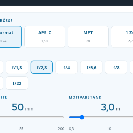
RÖSSE
format
APS-C
MFT
1 Z
6×24
1,5×
2×
2,
f/1,8
f/2,8
f/4
f/5,6
f/8
f/22
ITE
MOTIVABSTAND
50
3,0
mm
m
85
200
0,3
10