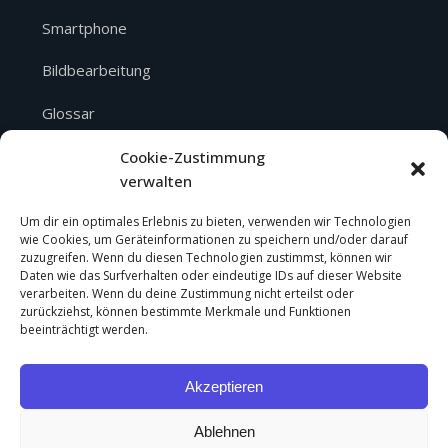
Smartphone
Bildbearbeitung
Glossar
Über mich
Cookie-Zustimmung
verwalten
SERVICE
Um dir ein optimales Erlebnis zu bieten, verwenden wir Technologien
wie Cookies, um Geräteinformationen zu speichern und/oder darauf
zuzugreifen. Wenn du diesen Technologien zustimmst, können wir
Über mich
Daten wie das Surfverhalten oder eindeutige IDs auf dieser Website
verarbeiten. Wenn du deine Zustimmung nicht erteilst oder
Impressum
zurückziehst, können bestimmte Merkmale und Funktionen
beeinträchtigt werden.
Datenschutz
Akzeptieren
Cookie-Richtlinie
Ablehnen
Haftungsausschluss