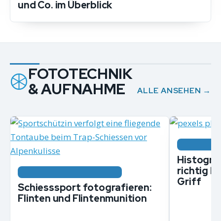
und Co. im Überblick
FOTOTECHNIK
& AUFNAHME
ALLE ANSEHEN →
FOTOTECHN
Histogra
richtig l
FOTOTECHNIK & AUFNAHME
Griff
Schiesssport fotografieren:
Flinten und Flintenmunition