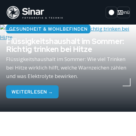
Menü
GESUNDHEIT & WOHLBEFINDEN
Flüssigkeitshaushalt im Sommer:
Richtig trinken bei Hitze
Flüssigkeitshaushalt im Sommer: Wie viel Trinken
bei Hitze wirklich hilft, welche Warnzeichen zählen
und was Elektrolyte bewirken.
WEITERLESEN →