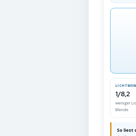
LICHTME
1/8,2
weniger Lic
Blende
So liest 