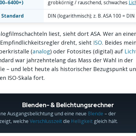
00–6400+)
grobkörnig / rauschend, schwaches
Lic
 Standard
DIN (logarithmisch); z. B. ASA 100 = DIN
logfilmschachteln liest, sieht dort ASA. Wer an ein
Empfindlichkeitsregler dreht, sieht
ISO
. Beides mei
berkristalle (
analog
) oder Fotosites (digital) auf
Lich
ndard war jahrzehntelang das Mass der Wahl in der
ie – und lebt heute als historischer Bezugspunkt un
en ISO-Skala fort.
Blenden- & Belichtungsrechner
ine Ausgangsbelichtung und eine neue
Blende
– der
zeigt, welche
Verschlusszeit
die
Helligkeit
gleich hält.