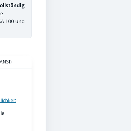
ollständig
ie
ASA 100 und
 ANSI)
lichkeit
lle