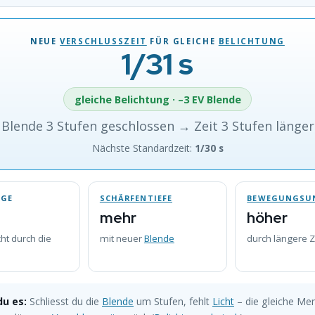
NEUE
VERSCHLUSSZEIT
FÜR GLEICHE
BELICHTUNG
1/31 s
gleiche Belichtung · –3 EV Blende
Blende 3 Stufen geschlossen → Zeit 3 Stufen länger
Nächste Standardzeit:
1/30 s
NGE
SCHÄRFENTIEFE
BEWEGUNGSU
mehr
höher
ht durch die
mit neuer
Blende
durch längere Z
du es:
Schliesst du die
Blende
um Stufen, fehlt
Licht
– die gleiche Me