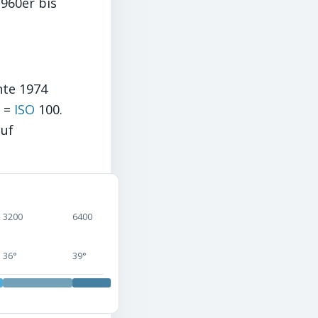
1960er bis
chte 1974
0 =
ISO
100.
auf
3200
6400
36°
39°