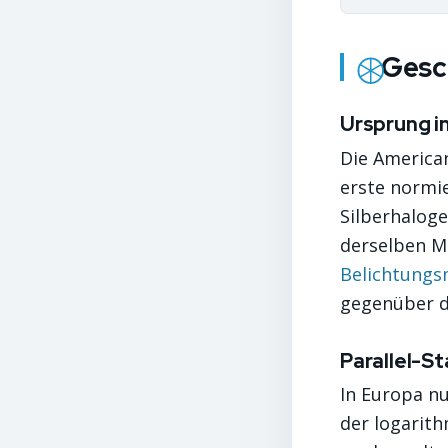
Gesc
Ursprung i
Die American
erste normie
Silberhaloge
derselben M
Belichtungs
gegenüber d
Parallel-S
In Europa n
der logarith