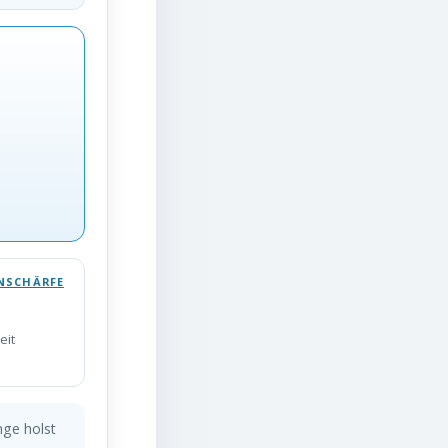
NSCHÄRFE
eit
nge holst