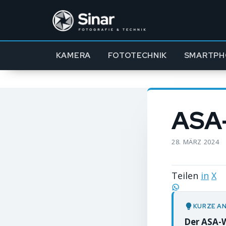
KAMERA
FOTOTECHNIK
SMARTPH
ASA
28. MÄRZ 2024
Teilen
in
X
KURZE A
Der ASA-W