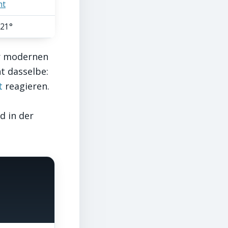
ht
 21°
er modernen
nt dasselbe:
t
reagieren.
d in der