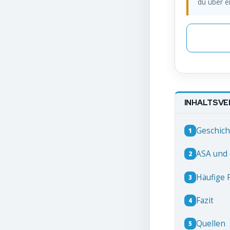
du über e
INHALTSVE
Geschich
1
ASA und 
2
Häufige 
3
Fazit
4
Quellen
5