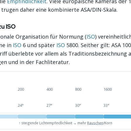
die
Empfindlichkeit
. Viele europäische Kameras der 
 trugen daher eine kombinierte ASA/DIN-Skala.
u ISO
ionale Organisation für Normung (
ISO
) vereinheitli
me in
ISO
6 und später
ISO
5800. Seither gilt: ASA 10
iff überlebte vor allem als Traditionsbezeichnung 
n und in der Fachliteratur.
200
400
800
1600
24°
27°
30°
33°
↑ steigende Lichtempfindlichkeit → mehr
Rauschen
/Korn