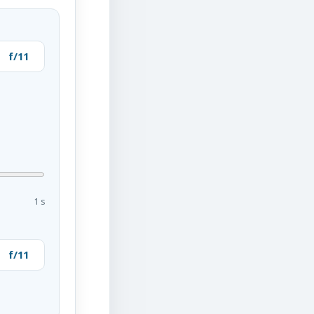
f/11
1 s
f/11