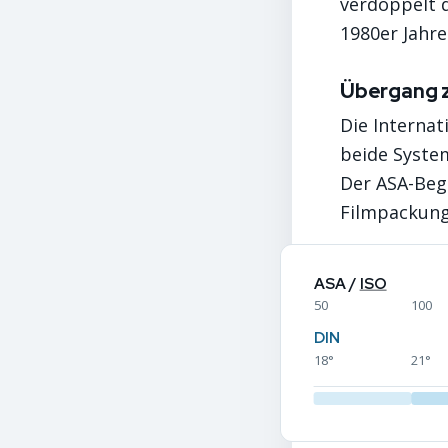
verdoppelt 
1980er Jahre
Übergang z
Die Internat
beide Syste
Der ASA-Begr
Filmpackunge
ASA /
ISO
50
100
DIN
18°
21°