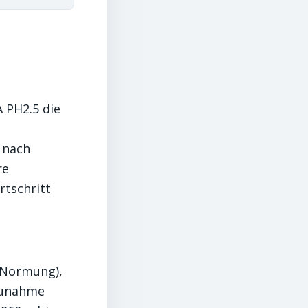
 PH2.5 die
e nach
re
rtschritt
 Normung),
-Zunahme