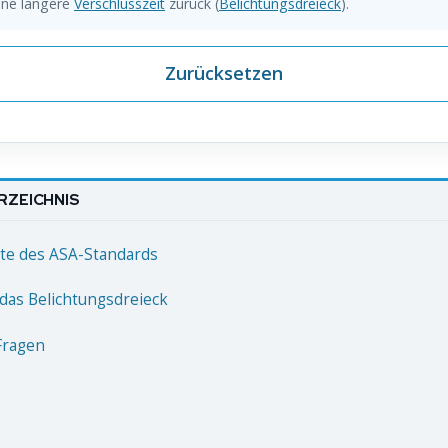
ine längere
Verschlusszeit
zurück (
Belichtungsdreieck
).
Zurücksetzen
RZEICHNIS
te des ASA-Standards
das Belichtungsdreieck
Fragen