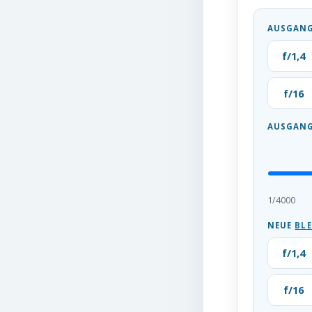
AUSGANG
f/1,4
f/16
AUSGANG
1/4000
NEUE
BL
f/1,4
f/16