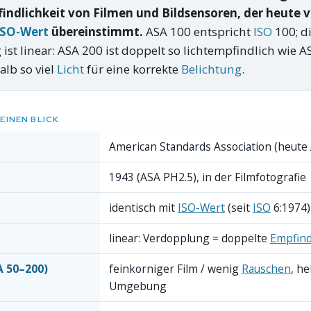
indlichkeit von Filmen und Bildsensoren, der heute v
ISO-Wert
übereinstimmt.
ASA 100 entspricht
ISO
100; d
 ist linear: ASA 200 ist doppelt so lichtempfindlich wie 
alb so viel
Licht
für eine korrekte
Belichtung
.
EINEN BLICK
American Standards Association (heute
1943 (ASA PH2.5), in der Filmfotografie
identisch mit
ISO-Wert
(seit
ISO
6:1974)
linear: Verdopplung = doppelte
Empfind
A 50–200)
feinkorniger Film / wenig
Rauschen
, he
Umgebung