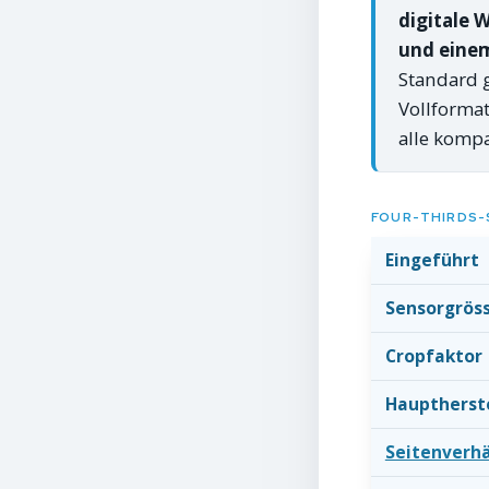
digitale 
und einem
Standard g
Vollformat
alle kompa
FOUR-THIRDS-S
Eingeführt
Sensorgrös
Cropfaktor
Hauptherste
Seitenverhä