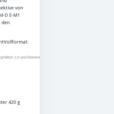
 und
ektive von
OM-D E-M1
u den
tVollformat:
opfaktor 2,0 und kleinere
ter 420 g