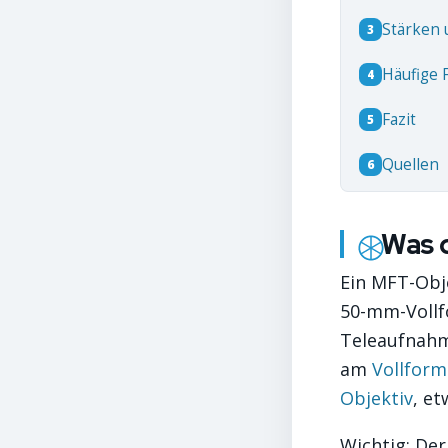
Stärken 
3
Häufige 
4
Fazit
5
Quellen
6
Was 
Ein MFT-Obj
50-mm-Vollfo
Teleaufnahme
am
Vollform
Objektiv
, e
Wichtig: Der