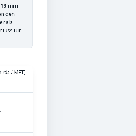
× 13 mm
en den
r als
hluss für
hirds / MFT)
c