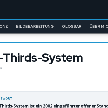
ONE
BILDBEARBEITUNG
GLOSSAR
ÜBER MI
-Thirds-System
24
NTWORT
Thirds-System ist ein 2002 eingeführter offener Stan