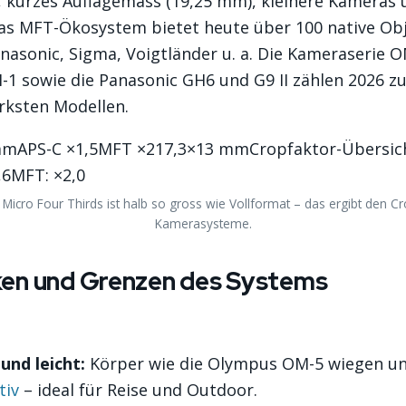
, kurzes Auflagemass (19,25 mm), kleinere Kameras
Das MFT-Ökosystem bietet heute über 100 native Obj
nasonic, Sigma, Voigtländer u. a. Die Kameraserie 
M-1 sowie die Panasonic GH6 und G9 II zählen 2026 z
rksten Modellen.
mAPS-C ×1,5MFT ×217,3×13 mmCropfaktor-Übersich
1,6MFT: ×2,0
Micro Four Thirds ist halb so gross wie Vollformat – das ergibt den Cr
Kamerasysteme.
ken und Grenzen des Systems
nd leicht:
Körper wie die Olympus OM-5 wiegen un
tiv
– ideal für Reise und Outdoor.