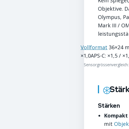
Kein Spiegel
Objektive. 
Olympus, Pa
Mark III / O
leistungsstä
Vollformat
36×24 m
×1,0APS-C: ×1,5 / ×
Sensorgrössenvergleich: 
Stär
Stärken
Kompakt u
mit
Objek