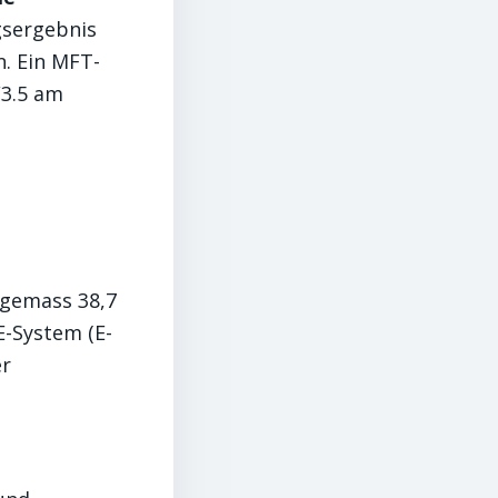
ngsergebnis
n. Ein MFT-
/3.5 am
agemass 38,7
E-System (E-
er