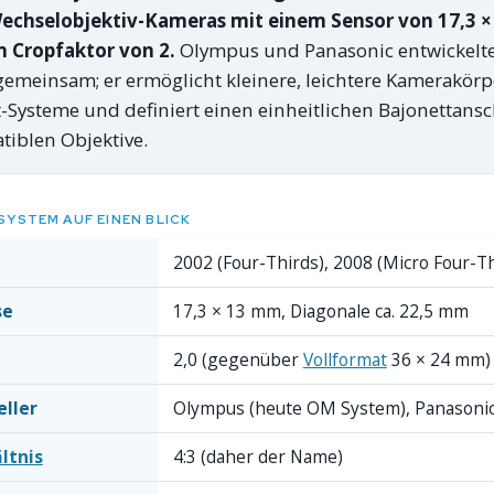
Wechselobjektiv-Kameras mit einem Sensor von 17,3 
 Cropfaktor von 2.
Olympus und Panasonic entwickelt
emeinsam; er ermöglicht kleinere, leichtere Kamerakörpe
-Systeme und definiert einen einheitlichen Bajonettansc
tiblen Objektive.
YSTEM AUF EINEN BLICK
2002 (Four-Thirds), 2008 (Micro Four-T
se
17,3 × 13 mm, Diagonale ca. 22,5 mm
2,0 (gegenüber
Vollformat
36 × 24 mm)
ller
Olympus (heute OM System), Panasoni
ltnis
4:3 (daher der Name)