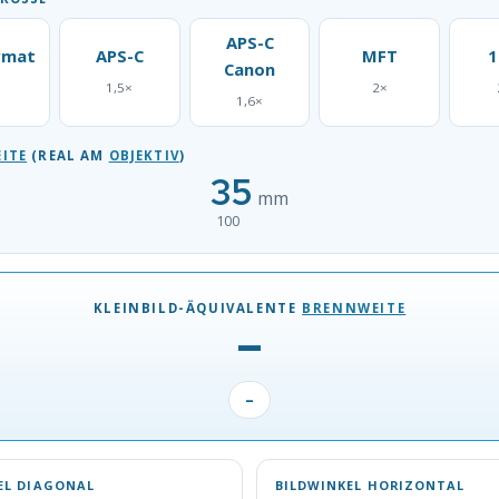
APS-C
rmat
APS-C
MFT
1
Canon
1,5×
2×
1,6×
ITE
(REAL AM
OBJEKTIV
)
35
mm
100
KLEINBILD-ÄQUIVALENTE
BRENNWEITE
–
–
EL DIAGONAL
BILDWINKEL HORIZONTAL