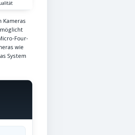
alität
en Kameras
rmöglicht
Micro-Four-
meras wie
das System