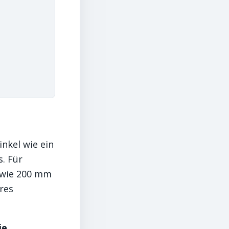
inkel wie ein
s. Für
h wie 200 mm
res
ie