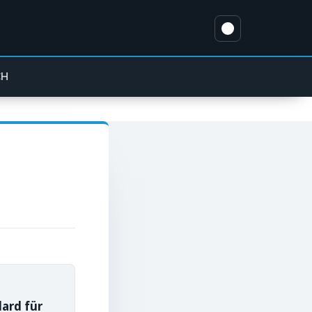
CH
dard für