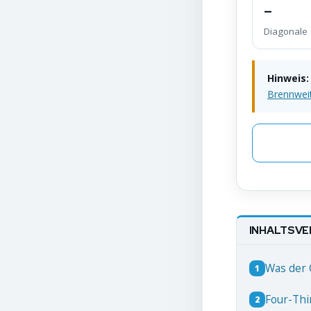
–
Diagonale
Hinweis:
Brennwei
INHALTSVE
Was der 
1
Four-Thi
2