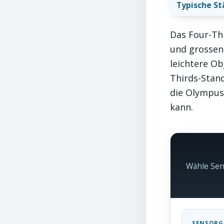
Typische St
Das Four-Th
und grossen 
leichtere Ob
Thirds-Stan
die Olympus
kann.
Wähle Se
SENSORG