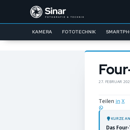
KAMERA
FOTOTECHNIK
SMARTPH
Four
27. FEBRUAR 20
Teilen
in
X
KURZE A
Das Four-