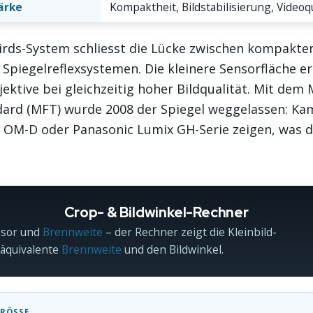
ärke
Kompaktheit, Bildstabilisierung, Videoqu
irds-System schliesst die Lücke zwischen kompakt
Spiegelreflexsystemen. Die kleinere Sensorfläche e
jektive bei gleichzeitig hoher Bildqualität. Mit dem 
dard (MFT) wurde 2008 der Spiegel weggelassen: Ka
 OM-D oder Panasonic Lumix GH-Serie zeigen, was 
Crop- & Bildwinkel-Rechner
nsor und
Brennweite
– der Rechner zeigt die Kleinbild-
äquivalente
Brennweite
und den Bildwinkel.
RÖSSE