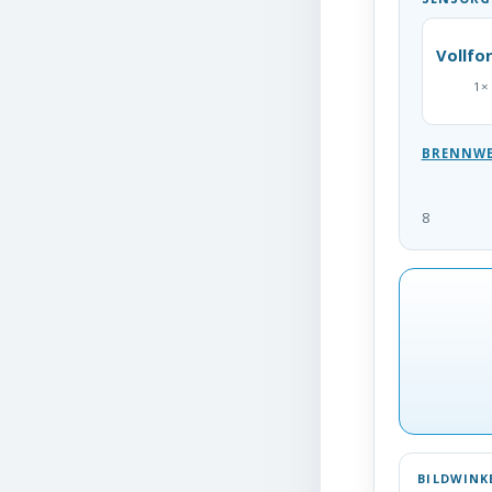
Vollfo
1×
BRENNWE
8
BILDWINK