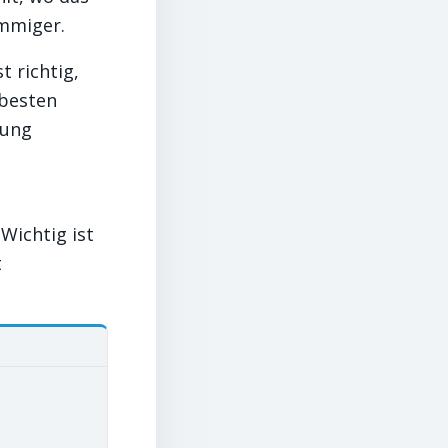
immiger.
 richtig,
 besten
bung
Wichtig ist
t