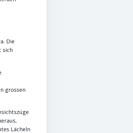
a. Die
t sich
e
en grossen
esichtszüge
heraus,
htes Lächeln