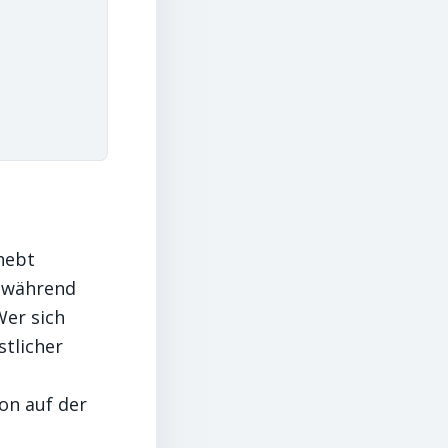
 hebt
, während
Wer sich
tlicher
on auf der