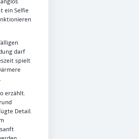
langlos
 ein Selfie
nktionieren
älligen
idung darf
szeit spielt
 wärmere
.
o erzählt.
grund
ügte Detail.
um
 sanft
werden