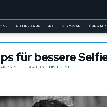
ONE
BILDBEARBEITUNG
GLOSSAR
ÜBER MI
pps für bessere Selfi
ARTPHONE, REISE & ALLTAG
·
5 MIN. LESEZEIT