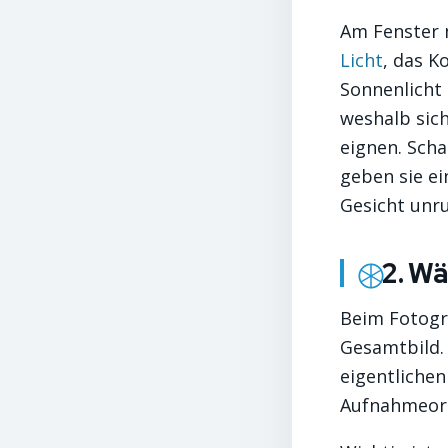
Am Fenster m
Licht
, das K
Sonnenlicht
weshalb sic
eignen. Scha
geben sie ei
Gesicht unru
2. Wä
Beim Fotogra
Gesamtbild.
eigentlichen
Aufnahmeor