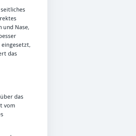
seitliches
irektes
n und Nase,
besser
 eingesetzt,
ert das
 über das
kt vom
es