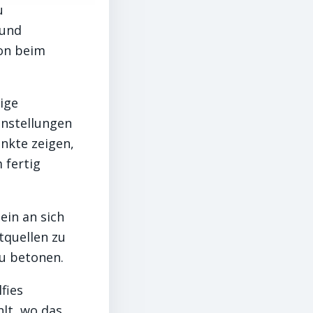
u
 und
hon beim
ige
nstellungen
nkte zeigen,
 fertig
ein an sich
tquellen zu
zu betonen.
fies
lt, wo das