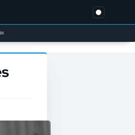
CH
es