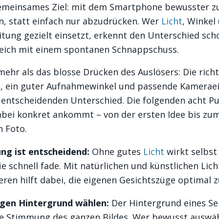
emeinsames Ziel: mit dem Smartphone bewusster z
n, statt einfach nur abzudrücken. Wer
Licht
, Winkel
tung gezielt einsetzt, erkennt den Unterschied sc
leich mit einem spontanen Schnappschuss.
ehr als das blosse Drücken des Auslösers: Die richt
, ein guter Aufnahmewinkel und passende Kameraei
entscheidenden Unterschied. Die folgenden acht Pu
abei konkret ankommt – von der ersten Idee bis zum
n Foto.
ng ist entscheidend:
Ohne gutes
Licht
wirkt selbst 
ie schnell fade. Mit natürlichen und künstlichen Lich
ren hilft dabei, die eigenen Gesichtszüge optimal 
igen Hintergrund wählen:
Der Hintergrund eines Sel
ie Stimmung des ganzen Bildes. Wer bewusst auswäh