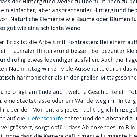
 dass der Hintergrund weder zu überfüllt noch zu be
 ein einfacher, aber ansprechender Hintergrund hebt
rvor. Natürliche Elemente wie Bäume oder Blumen fu
o gut wie eine schlichte Wand.
r Trick ist die Arbeit mit Kontrasten: Bei einem auff
 ein neutraler Hintergrund besser, bei dezenter Kle
und ruhig etwas lebendiger ausfallen. Auch die Tage
ten Nachmittag wirken viele Aussenorte durch das
isch harmonischer als in der grellen Mittagssonne
und prägt am Ende auch, welche Geschichte ein Fot
h, eine Stadtstrasse oder ein Wanderweg im Hinter
hr über den Moment als jedes nachträglich hinzugef
ch auf die
Tiefenschärfe
achtet und den Abstand z
vergrössert, sorgt dafür, dass Ablenkendes im Bild
, ohne dass die Kamera dafür manuell umgestellt 