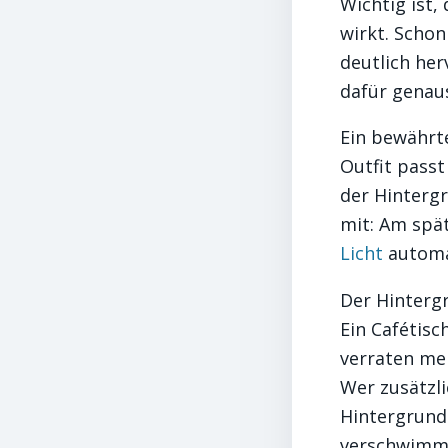
Wichtig ist,
wirkt. Schon
deutlich he
dafür genaus
Ein bewährte
Outfit passt
der Hintergr
mit: Am spä
Licht
automat
Der Hintergr
Ein Cafétisc
verraten me
Wer zusätzli
Hintergrund 
verschwimmt