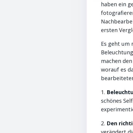
haben ein g
fotografiere
Nachbearbei
ersten Verg
Es geht um m
Beleuchtung
machen den 
worauf es d
bearbeitete
1.
Beleuchtu
schönes Self
experimentie
2.
Den richt
verändert d