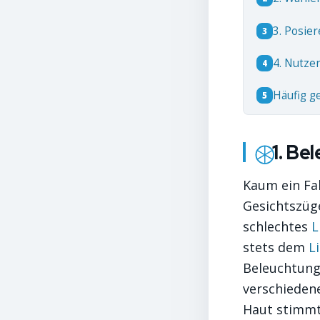
3. Posier
3
4. Nutzen
4
Häufig g
5
1. Be
Kaum ein Fak
Gesichtszüg
schlechtes
L
stets dem
L
Beleuchtung 
verschiedene
Haut stimmt