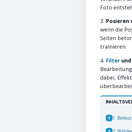
Foto entsteh
3.
Posieren w
wenn die Po
Seiten beton
trainieren.
4.
Filter
und 
Bearbeitungs
dabei, Effek
überbearbei
INHALTSVE
1. Beleu
1
2. Wähle
2