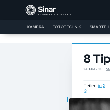
KAMERA
FOTOTECHNIK
SMARTPH
8 Ti
24. MAI 2026
·
SM
Teilen
in
X