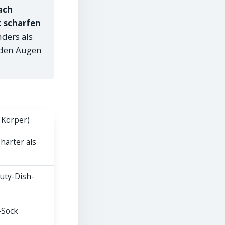
ach
 scharfen
ders als
n den Augen
 Körper)
 härter als
uty-Dish-
r-Sock