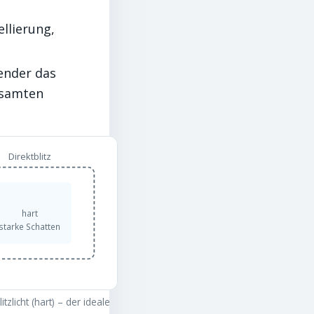
llierung,
ender das
esamten
Direktblitz
hart
starke Schatten
zlicht (hart) – der ideale