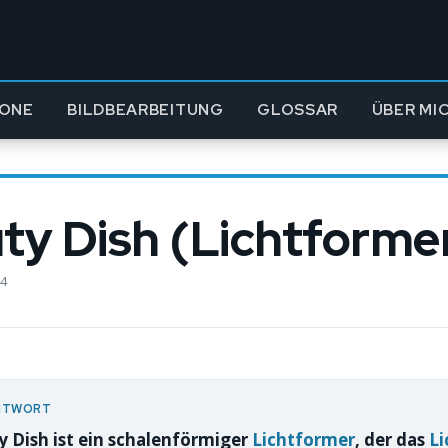
ONE
BILDBEARBEITUNG
GLOSSAR
ÜBER MI
ty Dish (Lichtforme
24
NTWORT
y Dish ist ein schalenförmiger
Lichtformer
, der das
Li