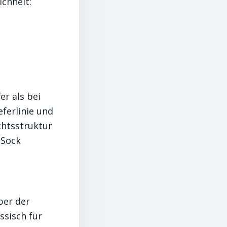
chheit:
er als bei
ferlinie und
ichtsstruktur
-Sock
ber der
ssisch für