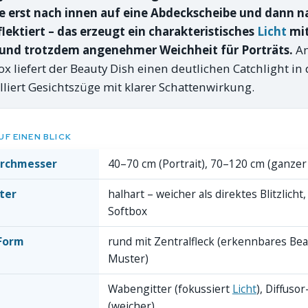
e erst nach innen auf eine Abdeckscheibe und dann n
lektiert – das erzeugt ein charakteristisches
Licht
mit
und trotzdem angenehmer Weichheit für Porträts.
An
ox liefert der Beauty Dish einen deutlichen Catchlight i
iert Gesichtszüge mit klarer Schattenwirkung.
UF EINEN BLICK
urchmesser
40–70 cm (Portrait), 70–120 cm (ganzer
ter
halhart – weicher als direktes Blitzlicht,
Softbox
-Form
rund mit Zentralfleck (erkennbares Bea
Muster)
Wabengitter (fokussiert
Licht
), Diffuso
(weicher)