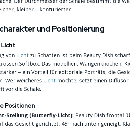
läche. Der Durchmesser der Schale bestimmt die Wei
icher, kleiner = konturierter.
charakter und Positionierung
 Licht
ng von
Licht
zu Schatten ist beim Beauty Dish schärf
grossen Softbox. Das modelliert Wangenknochen, Kie
ärker – ein Vorteil für editoriale Porträts, die Ges
en. Wer weicheres
Licht
möchte, setzt einen Diffusor
f) vor die Schale.
e Positionen
-Stellung (Butterfly-Licht):
Beauty Dish frontal ü
 das Gesicht gerichtet, 45° nach unten geneigt. Kla