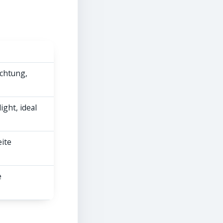
chtung,
ight, ideal
eite
e