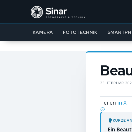
KAMERA
FOTOTECHNIK
SMARTPH
Beau
23. FEBRUAR 20
Teilen
in
X
KURZE A
Ein Beaut