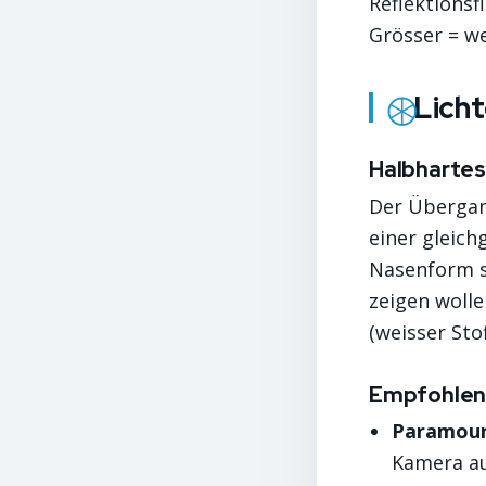
Reflektionsf
Grösser = we
Licht
Halbhartes
Der Überga
einer gleich
Nasenform st
zeigen woll
(weisser Stof
Empfohlen
Paramount
Kamera auf