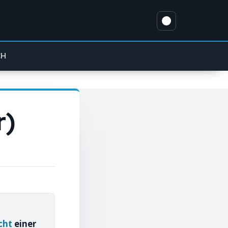
CH
r)
cht
einer