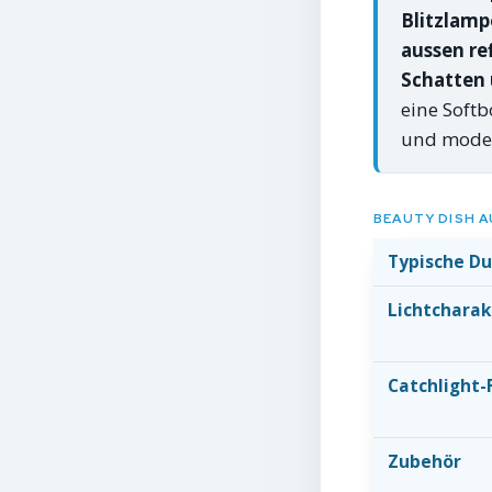
Blitzlamp
aussen ref
Schatten 
eine Softb
und modell
BEAUTY DISH A
Typische D
Lichtcharak
Catchlight
Zubehör