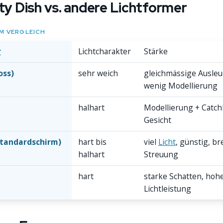
y Dish vs. andere Lichtformer
M VERGLEICH
r
Lichtcharakter
Stärke
oss)
sehr weich
gleichmässige Ausleu
wenig Modellierung
halhart
Modellierung + Catchl
Gesicht
tandardschirm)
hart bis
viel
Licht
, günstig, br
halhart
Streuung
hart
starke Schatten, hoh
Lichtleistung