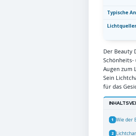
Typische A
Lichtquelle
Der Beauty 
Schönheits-
Augen zum L
Sein Lichtch
für das Gesic
INHALTSVE
Wie der 
1
Lichtcha
2