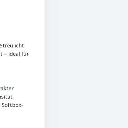
Streulicht
 – ideal für
rakter
sität.
 Softbox-