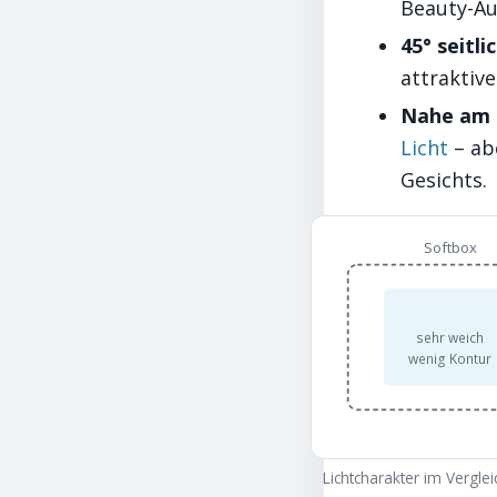
Beauty-A
45° seitlic
attraktiv
Nahe am 
Licht
– ab
Gesichts.
Softbox
sehr weich
wenig Kontur
Lichtcharakter im Verglei