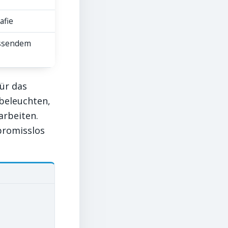
afie
assendem
ür das
beleuchten,
arbeiten.
romisslos