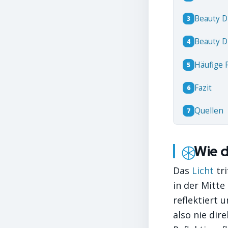
Beauty D
3
Beauty D
4
Häufige 
5
Fazit
6
Quellen
7
Wie d
Das
Licht
tri
in der Mitte
reflektiert 
also nie di