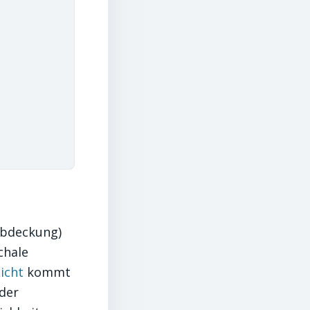
rabdeckung)
chale
icht
kommt
der