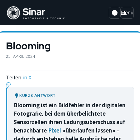
Menü
Blooming
25. APRIL 2024
Teilen
in
X
KURZE ANTWORT
Blooming ist ein Bildfehler in der digitalen
Fotografie, bei dem überbelichtete
Sensorzellen ihren Ladungsüberschuss auf
benachbarte
Pixel
«überlaufen lassen» –
dadurch entstehen helle Ausbrüche oder