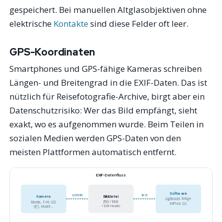
gespeichert. Bei manuellen Altglasobjektiven ohne
elektrische
Kontakte
sind diese Felder oft leer.
GPS-Koordinaten
Smartphones und GPS-fähige Kameras schreiben
Längen- und Breitengrad in die EXIF-Daten. Das ist
nützlich für Reisefotografie-Archive, birgt aber ein
Datenschutzrisiko: Wer das Bild empfängt, sieht
exakt, wo es aufgenommen wurde. Beim Teilen in
sozialen Medien werden GPS-Daten von den
meisten Plattformen automatisch entfernt.
EXIF-Datenfluss
Software
schreibt
liest
Kamera
Bilddatei
Lightroom
, Bridge
JPEG
/
RAW
Blende
, Zeit,
ISO
ExifTool,
OS
+ EXIF-Header
GPS
, Modell …