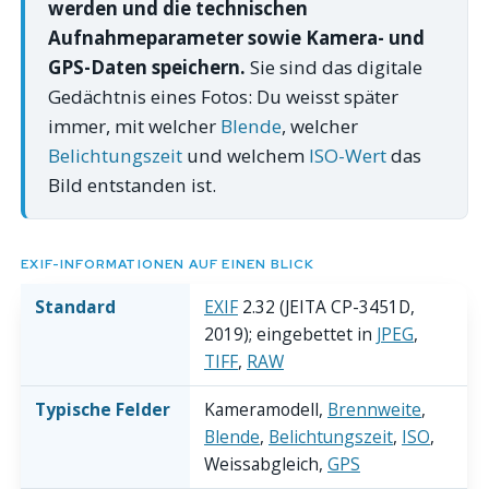
werden und die technischen
Aufnahmeparameter sowie Kamera- und
GPS-Daten speichern.
Sie sind das digitale
Gedächtnis eines Fotos: Du weisst später
immer, mit welcher
Blende
, welcher
Belichtungszeit
und welchem
ISO-Wert
das
Bild entstanden ist.
EXIF-INFORMATIONEN AUF EINEN BLICK
Standard
EXIF
2.32 (JEITA CP-3451D,
2019); eingebettet in
JPEG
,
TIFF
,
RAW
Typische Felder
Kameramodell,
Brennweite
,
Blende
,
Belichtungszeit
,
ISO
,
Weissabgleich,
GPS