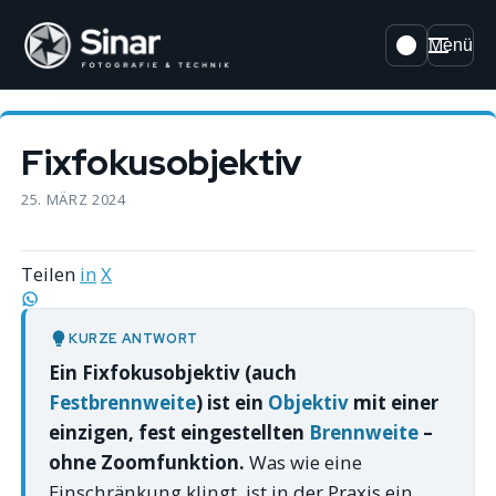
Menü
Fixfokusobjektiv
25. MÄRZ 2024
Teilen
in
X
KURZE ANTWORT
Ein Fixfokusobjektiv (auch
Festbrennweite
) ist ein
Objektiv
mit einer
einzigen, fest eingestellten
Brennweite
–
ohne Zoomfunktion.
Was wie eine
Einschränkung klingt, ist in der Praxis ein