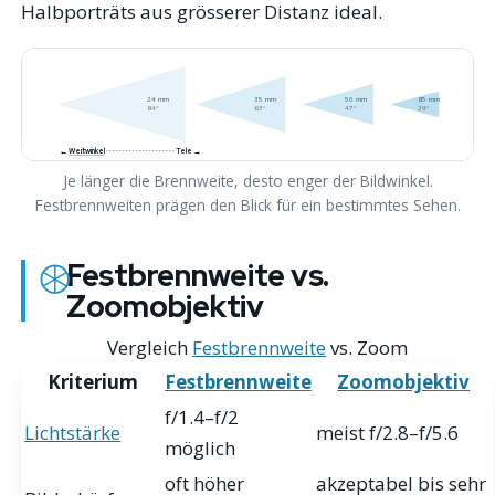
Halbporträts aus grösserer Distanz ideal.
24 mm
35 mm
50 mm
85 mm
84°
63°
47°
29°
←
Weitwinkel
· · · · · · · · · · · · · · · · · · · · · Tele →
Je länger die Brennweite, desto enger der Bildwinkel.
Festbrennweiten prägen den Blick für ein bestimmtes Sehen.
Festbrennweite vs.
Zoomobjektiv
Vergleich
Festbrennweite
vs. Zoom
Kriterium
Festbrennweite
Zoomobjektiv
f/1.4–f/2
Lichtstärke
meist f/2.8–f/5.6
möglich
oft höher
akzeptabel bis sehr