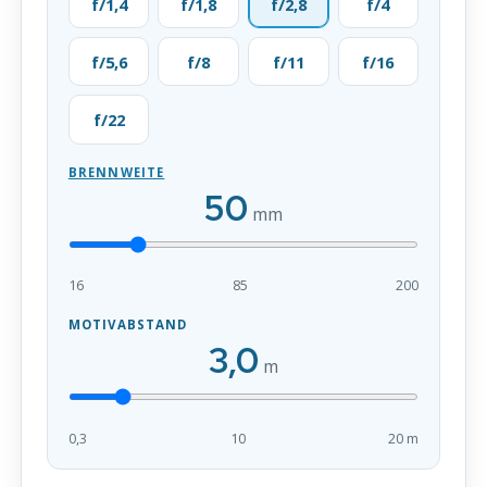
f/1,4
f/1,8
f/2,8
f/4
f/5,6
f/8
f/11
f/16
f/22
BRENNWEITE
50
mm
16
85
200
MOTIVABSTAND
3,0
m
0,3
10
20 m