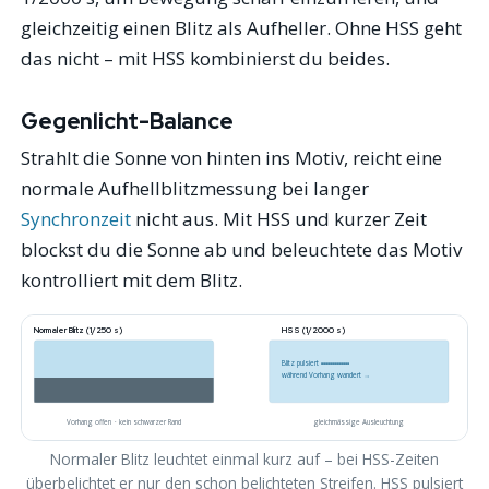
gleichzeitig einen Blitz als Aufheller. Ohne HSS geht
das nicht – mit HSS kombinierst du beides.
Gegenlicht-Balance
Strahlt die Sonne von hinten ins Motiv, reicht eine
normale Aufhellblitzmessung bei langer
Synchronzeit
nicht aus. Mit HSS und kurzer Zeit
blockst du die Sonne ab und beleuchtete das Motiv
kontrolliert mit dem Blitz.
Normaler Blitz (1/250 s)
HSS (1/2000 s)
Blitz pulsiert ▪▪▪▪▪▪▪▪▪▪▪▪▪
während Vorhang wandert →
Vorhang offen · kein schwarzer Rand
gleichmässige Ausleuchtung
Normaler Blitz leuchtet einmal kurz auf – bei HSS-Zeiten
überbelichtet er nur den schon belichteten Streifen. HSS pulsiert