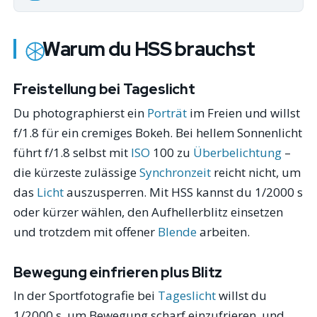
Warum du HSS brauchst
Freistellung bei Tageslicht
Du photographierst ein
Porträt
im Freien und willst
f/1.8 für ein cremiges Bokeh. Bei hellem Sonnenlicht
führt f/1.8 selbst mit
ISO
100 zu
Überbelichtung
–
die kürzeste zulässige
Synchronzeit
reicht nicht, um
das
Licht
auszusperren. Mit HSS kannst du 1/2000 s
oder kürzer wählen, den Aufhellerblitz einsetzen
und trotzdem mit offener
Blende
arbeiten.
Bewegung einfrieren plus Blitz
In der Sportfotografie bei
Tageslicht
willst du
1/2000 s, um Bewegung scharf einzufrieren, und