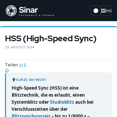
Menü
HSS (High-Speed Sync)
20. AUGUST 2024
Teilen
in
X
KURZE ANTWORT
High-Speed Sync (HSS) ist eine
Blitztechnik, die es erlaubt, einen
Systemblitz oder
Studioblitz
auch bei
Verschlusszeiten über der
Blitzsynchronzeit
– bis zu 1/8000 s –