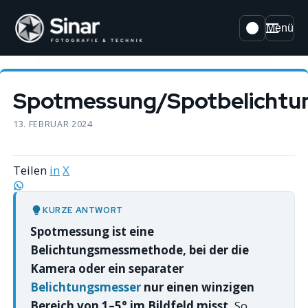
Menü
Spotmessung/Spotbelichtu
13. FEBRUAR 2024
Teilen
in
X
KURZE ANTWORT
Spotmessung ist eine
Belichtungsmessmethode, bei der die
Kamera oder ein separater
Belichtungsmesser
nur einen winzigen
Bereich von 1–5° im Bildfeld misst.
So