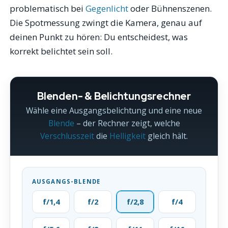
problematisch bei
Gegenlicht
oder Bühnenszenen.
Die Spotmessung zwingt die Kamera, genau auf
deinen Punkt zu hören: Du entscheidest, was
korrekt belichtet sein soll.
Blenden- & Belichtungsrechner
Wähle eine Ausgangsbelichtung und eine neue
Blende
– der Rechner zeigt, welche
Verschlusszeit
die
Helligkeit
gleich hält.
AUSGANGS-BLENDE
f/1,4
f/2
f/2,8
f/4