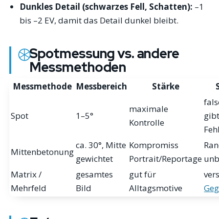
Dunkles Detail (schwarzes Fell, Schatten):
–1
bis –2 EV, damit das Detail dunkel bleibt.
Spotmessung vs. andere
Messmethoden
Messmethode
Messbereich
Stärke
fal
maximale
Spot
1–5°
gib
Kontrolle
Feh
ca. 30°, Mitte
Kompromiss
Ran
Mittenbetonung
gewichtet
Portrait/Reportage
unb
Matrix /
gesamtes
gut für
ver
Mehrfeld
Bild
Alltagsmotive
Geg