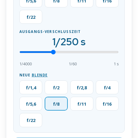
f/5,6
f/8
f/11
f/16
f/22
AUSGANGS-VERSCHLUSSZEIT
1/250 s
1/4000
1/60
1 s
NEUE
BLENDE
f/1,4
f/2
f/2,8
f/4
f/5,6
f/8
f/11
f/16
f/22