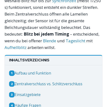
weshalb Blitz nur bis zur
Synchronzeit
(meist 1/250
s) funktioniert, sonst entsteht ein dunkler Streifen.
Beim Zentralverschluss öffnen alle Lamellen
gleichzeitig; der Sensor ist für die gesamte
Belichtungsdauer vollständig beleuchtet. Das
bedeutet:
Blitz bei jedem Timing
– entscheidend,
wenn du bei offener
Blende
und
Tageslicht
mit
Aufhellblitz
arbeiten willst.
INHALTSVERZEICHNIS
Aufbau und Funktion
1
Zentralverschluss vs. Schlitzverschluss
2
Einsatzgebiete
3
Häufige Fragen
4