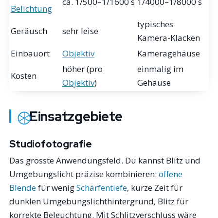
ca. 1/500–1/1600 s
1/4000–1/8000 s
Belichtung
typisches
Geräusch
sehr leise
Kamera-Klacken
Einbauort
Objektiv
Kameragehäuse
höher (pro
einmalig im
Kosten
Objektiv
)
Gehäuse
Einsatzgebiete
Studiofotografie
Das grösste Anwendungsfeld. Du kannst Blitz und
Umgebungslicht präzise kombinieren:
offene
Blende
für wenig
Schärfentiefe
, kurze Zeit für
dunklen Umgebungslichthintergrund, Blitz für
korrekte Beleuchtung. Mit Schlitzverschluss wäre