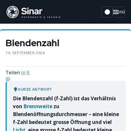
Menü
Blendenzahl
14. SEPTEMBER 2024
Teilen
in
X
KURZE ANTWORT
Die Blendenzahl (f-Zahl) ist das Verhältnis
von
Brennweite
zu
Blendenöffnungsdurchmesser – eine kleine
f-Zahl bedeutet grosse Öffnung und viel
Licht
, eine grosse f-Zahl bedeutet kleine