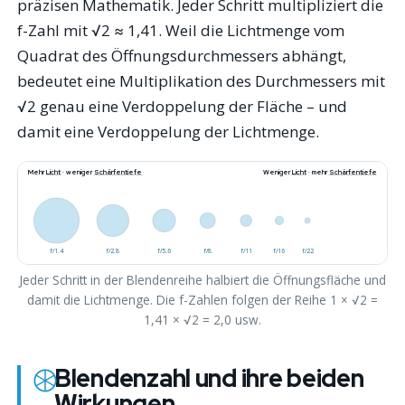
präzisen Mathematik. Jeder Schritt multipliziert die
f-Zahl mit √2 ≈ 1,41. Weil die Lichtmenge vom
Quadrat
des Öffnungsdurchmessers abhängt,
bedeutet eine Multiplikation des Durchmessers mit
√2 genau eine Verdoppelung der Fläche – und
damit eine Verdoppelung der Lichtmenge.
Mehr
Licht
· weniger
Schärfentiefe
Weniger
Licht
· mehr
Schärfentiefe
f/1.4
f/2.8
f/5.6
f/8
f/11
f/16
f/22
Jeder Schritt in der Blendenreihe halbiert die Öffnungsfläche und
damit die Lichtmenge. Die f-Zahlen folgen der Reihe 1 × √2 =
1,41 × √2 = 2,0 usw.
Blendenzahl und ihre beiden
Wirkungen