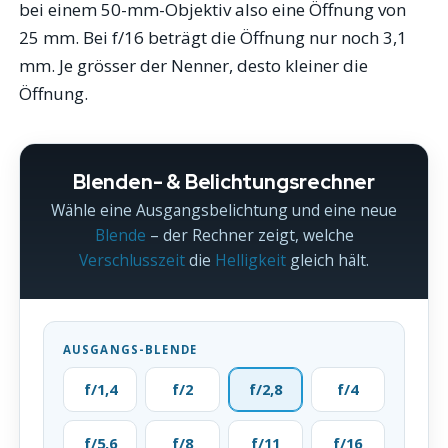
bei einem 50-mm-Objektiv also eine Öffnung von
25 mm. Bei f/16 beträgt die Öffnung nur noch 3,1
mm. Je grösser der Nenner, desto kleiner die
Öffnung.
Blenden- & Belichtungsrechner
Wähle eine Ausgangsbelichtung und eine neue
Blende
– der Rechner zeigt, welche
Verschlusszeit
die
Helligkeit
gleich hält.
AUSGANGS-BLENDE
f/1,4
f/2
f/2,8
f/4
f/5,6
f/8
f/11
f/16