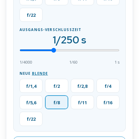
f/22
AUSGANGS-VERSCHLUSSZEIT
1/250 s
1/4000
1/60
1 s
NEUE
BLENDE
f/1,4
f/2
f/2,8
f/4
f/5,6
f/8
f/11
f/16
f/22