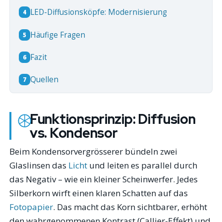
LED-Diffusionsköpfe: Modernisierung
4
Häufige Fragen
5
Fazit
6
Quellen
7
Funktionsprinzip: Diffusion
vs. Kondensor
Beim Kondensorvergrösserer bündeln zwei
Glaslinsen das
Licht
und leiten es parallel durch
das Negativ – wie ein kleiner Scheinwerfer. Jedes
Silberkorn wirft einen klaren Schatten auf das
Fotopapier
. Das macht das Korn sichtbarer, erhöht
den wahrgenommenen Kontrast (Callier-Effekt) und