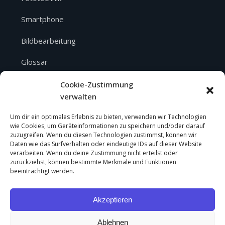
Smartphone
Bildbearbeitung
Glossar
Über mich
Cookie-Zustimmung
verwalten
SERVICE
Um dir ein optimales Erlebnis zu bieten, verwenden wir Technologien
wie Cookies, um Geräteinformationen zu speichern und/oder darauf
zuzugreifen. Wenn du diesen Technologien zustimmst, können wir
Über mich
Daten wie das Surfverhalten oder eindeutige IDs auf dieser Website
verarbeiten. Wenn du deine Zustimmung nicht erteilst oder
Impressum
zurückziehst, können bestimmte Merkmale und Funktionen
beeinträchtigt werden.
Datenschutz
Akzeptieren
Cookie-Richtlinie
Ablehnen
Haftungsausschluss