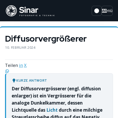
Menü
Diffusorvergrößerer
10. FEBRUAR 2024
Teilen
in
X
KURZE ANTWORT
Der Diffusorvergrösserer (engl. diffusion
enlarger) ist ein Vergrösserer für die
analoge Dunkelkammer, dessen
Lichtquelle das
Licht
durch eine milchige
Streuglasscheibe diffus auf das Negativ