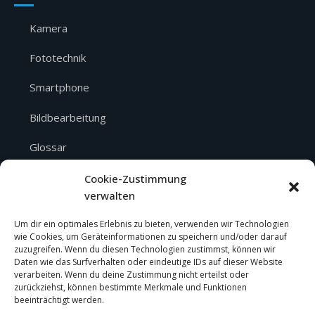
Kamera
Fototechnik
Smartphone
Bildbearbeitung
Glossar
Über mich
Cookie-Zustimmung
verwalten
SERVICE
Um dir ein optimales Erlebnis zu bieten, verwenden wir Technologien
wie Cookies, um Geräteinformationen zu speichern und/oder darauf
zuzugreifen. Wenn du diesen Technologien zustimmst, können wir
Über mich
Daten wie das Surfverhalten oder eindeutige IDs auf dieser Website
verarbeiten. Wenn du deine Zustimmung nicht erteilst oder
Impressum
zurückziehst, können bestimmte Merkmale und Funktionen
beeinträchtigt werden.
Datenschutz