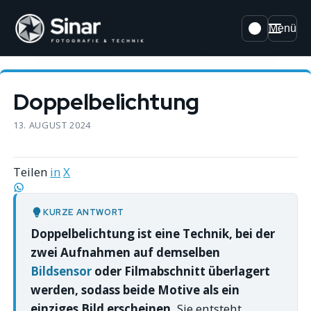
Menü
Doppelbelichtung
13. AUGUST 2024
Teilen
in
X
KURZE ANTWORT
Doppelbelichtung ist eine Technik, bei der
zwei Aufnahmen auf demselben
Bildsensor
oder Filmabschnitt überlagert
werden, sodass beide Motive als ein
einziges Bild erscheinen.
Sie entsteht