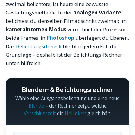
zweimal belichtete, ist heute eine bewusste
Gestaltungsmethode. In der
analogen Variante
belichtest du denselben Filmabschnitt zweimal; im
kamerainternen Modus
verrechnet der Prozessor
beide Frames; in
Photoshop
überlagert du Ebenen.
Das
Belichtungsdreieck
bleibt in jedem Fall die
Grundlage – deshalb ist der Belichtungs-Rechner
unten hilfreich.
Blenden- & Belichtungsrechner
Wähle eine Ausgangsbelichtung und eine neue
Blende
– der Rechner zeigt, welche
Verschlusszeit
die
Helligkeit
gleich hält.