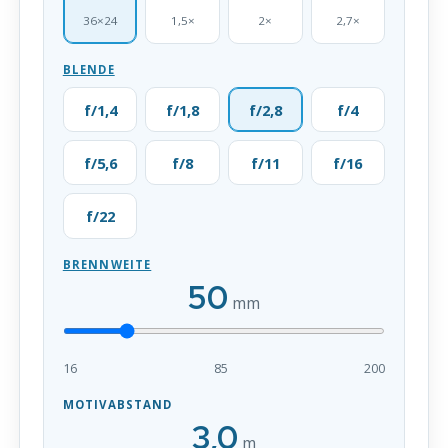
36×24
1,5×
2×
2,7×
BLENDE
f/1,4
f/1,8
f/2,8
f/4
f/5,6
f/8
f/11
f/16
f/22
BRENNWEITE
50
mm
16
85
200
MOTIVABSTAND
3,0
m