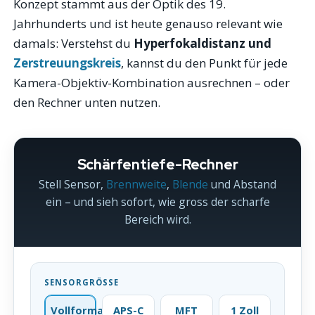
Konzept stammt aus der Optik des 19.
Jahrhunderts und ist heute genauso relevant wie
damals: Verstehst du
Hyperfokaldistanz und
Zerstreuungskreis
, kannst du den Punkt für jede
Kamera-Objektiv-Kombination ausrechnen – oder
den Rechner unten nutzen.
Schärfentiefe-Rechner
Stell Sensor,
Brennweite
,
Blende
und Abstand
ein – und sieh sofort, wie gross der scharfe
Bereich wird.
SENSORGRÖSSE
Vollformat
APS-C
MFT
1 Zoll