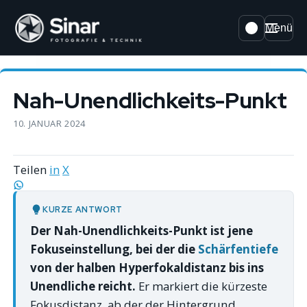
Menü
Nah-Unendlichkeits-Punkt
10. JANUAR 2024
Teilen
in
X
KURZE ANTWORT
Der Nah-Unendlichkeits-Punkt ist jene
Fokuseinstellung, bei der die
Schärfentiefe
von der halben Hyperfokaldistanz bis ins
Unendliche reicht.
Er markiert die kürzeste
Fokusdistanz, ab der der Hintergrund