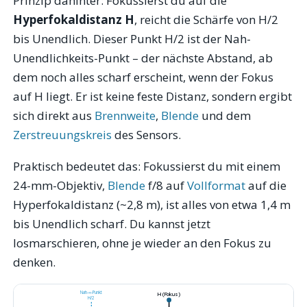
Prinzip dahinter: Fokussierst du auf die
Hyperfokaldistanz H
, reicht die Schärfe von H/2
bis Unendlich. Dieser Punkt H/2 ist der Nah-
Unendlichkeits-Punkt – der nächste Abstand, ab
dem noch alles scharf erscheint, wenn der Fokus
auf H liegt. Er ist keine feste Distanz, sondern ergibt
sich direkt aus
Brennweite
,
Blende
und dem
Zerstreuungskreis
des Sensors.
Praktisch bedeutet das: Fokussierst du mit einem
24-mm-Objektiv,
Blende
f/8 auf
Vollformat
auf die
Hyperfokaldistanz (~2,8 m), ist alles von etwa 1,4 m
bis Unendlich scharf. Du kannst jetzt
losmarschieren, ohne je wieder an den Fokus zu
denken.
Nah-∞-Punkt
H (Fokus)
H/2