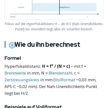
scharf bis ∞
unscharf
Kamera
∞
Fokus auf die Hyperfokaldistanz H – ab H/2 (Nah-Unendlichkeits-
Punkt) bis Unendlich liegt alles im scharfen Bereich.
Wie du ihn berechnest
Formel
Hyperfokaldistanz:
H = f² / (N × c)
– mit f =
Brennweite
in mm, N =
Blendenzahl
, c =
Zerstreuungskreis
in mm (
Vollformat
~0,03 mm,
APS-C ~0,02 mm). Der Nah-Unendlichkeits-Punkt
liegt bei H/2.
Beispiele auf Vollformat