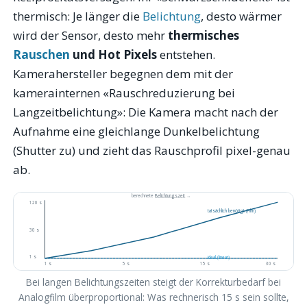
thermisch: Je länger die
Belichtung
, desto wärmer
wird der Sensor, desto mehr
thermisches
Rauschen
und Hot Pixels
entstehen.
Kamerahersteller begegnen dem mit der
kamerainternen «Rauschreduzierung bei
Langzeitbelichtung»: Die Kamera macht nach der
Aufnahme eine gleichlange Dunkelbelichtung
(Shutter zu) und zieht das Rauschprofil pixel-genau
ab.
berechnete
Belichtungszeit
→
120 s
tatsächlich benötigt (Film)
30 s
1 s
ideal (linear)
1 s
5 s
15 s
30 s
Bei langen Belichtungszeiten steigt der Korrekturbedarf bei
Analogfilm überproportional: Was rechnerisch 15 s sein sollte,