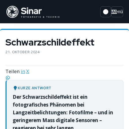
Menü
Schwarzschildeffekt
21. OKTOBER 2024
Teilen
in
X
KURZE ANTWORT
Der Schwarzschildeffekt ist ein
fotografisches Phänomen bei
Langzeitbelichtungen: Fotofilme – und in
geringerem Mass digitale Sensoren –
reagieren bei sehr langen