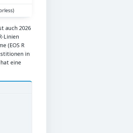
orless)
st auch 2026
R-Linien
eme (EOS R
stitionen in
 hat eine