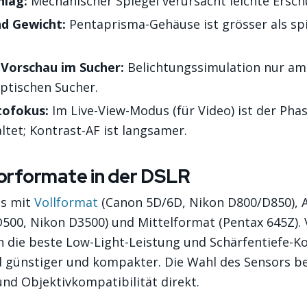
hlag:
Mechanischer Spiegel verursacht leichte Ersc
d Gewicht:
Pentaprisma-Gehäuse ist grösser als sp
-Vorschau im Sucher:
Belichtungssimulation nur am 
optischen Sucher.
tofokus:
Im Live-View-Modus (für Video) ist der Pha
ltet; Kontrast-AF ist langsamer.
orformate in der DSLR
es mit
Vollformat
(Canon 5D/6D, Nikon D800/D850), 
500, Nikon D3500) und Mittelformat (Pentax 645Z). 
n die beste Low-Light-Leistung und Schärfentiefe-Ko
d günstiger und kompakter. Die Wahl des Sensors be
nd Objektivkompatibilität direkt.