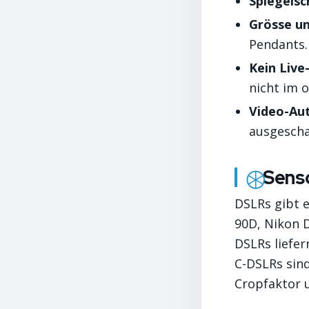
Spiegelsc
Grösse un
Pendants.
Kein Live
nicht im 
Video-Au
ausgescha
Sens
DSLRs gibt 
90D, Nikon D
DSLRs liefer
C-DSLRs sin
Cropfaktor u