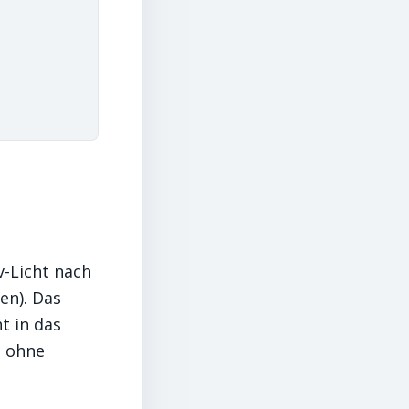
v-Licht nach
en). Das
t in das
– ohne