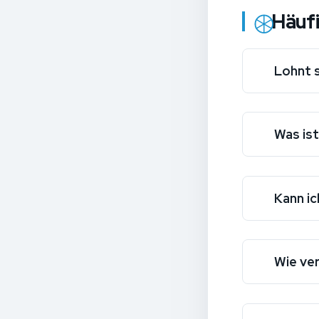
Häuf
Lohnt s
Was is
Kann ic
Wie ver