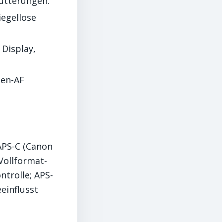
hütterungen.
iegellose
Display,
sen-AF
APS-C (Canon
Vollformat-
ntrolle; APS-
einflusst