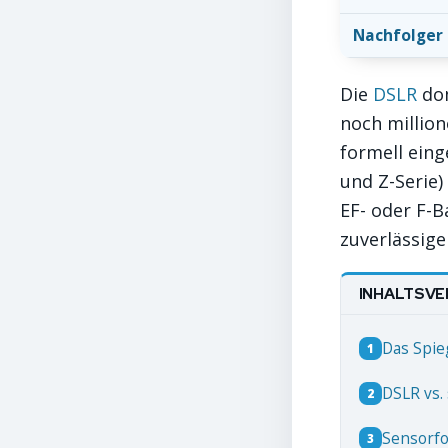
Nachfolger
Die
DSLR
dom
noch million
formell eing
und Z-Serie)
EF- oder F-B
zuverlässige
INHALTSVE
Das Spie
1
DSLR vs.
2
Sensorfo
3