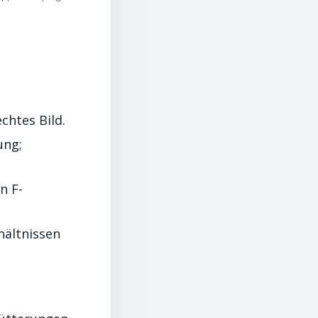
chtes Bild.
ung;
n F-
hältnissen