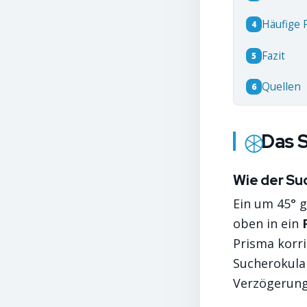
Häufige 
4
Fazit
5
Quellen
6
Das S
Wie der Su
Ein um 45° g
oben in ein
Prisma korri
Sucherokular
Verzögerung