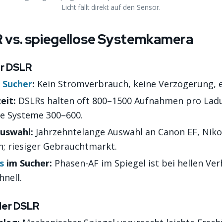
Licht fällt direkt auf den Sensor.
 vs. spiegellose Systemkamera
er DSLR
 Sucher
:
Kein Stromverbrauch, keine Verzögerung, e
eit:
DSLRs halten oft 800–1500 Aufnahmen pro Lad
se Systeme 300–600.
uswahl:
Jahrzehntelange Auswahl an Canon EF, Niko
n; riesiger Gebrauchtmarkt.
s
im Sucher:
Phasen-AF im Spiegel ist bei hellen Ver
hnell.
der DSLR