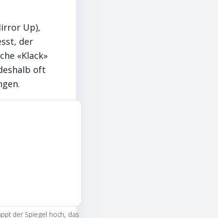
irror Up),
sst, der
che «Klack»
deshalb oft
ngen.
ppt der Spiegel hoch, das