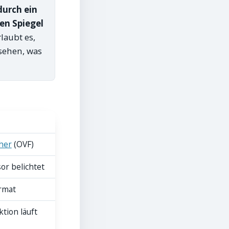
urch ein
en Spiegel
laubt es,
sehen, was
her
(OVF)
or belichtet
rmat
tion läuft