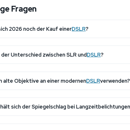
ige Fragen
ich 2026 noch der Kauf einer
DSLR
?
t der Unterschied zwischen SLR und
DSLR
?
h alte Objektive an einer modernen
DSLR
verwenden
hält sich der Spiegelschlag bei Langzeitbelichtunge