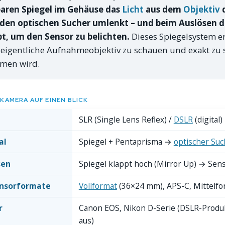
aren Spiegel im Gehäuse das
Licht
aus dem
Objektiv
d
 den optischen Sucher umlenkt – und beim Auslösen d
t, um den Sensor zu belichten.
Dieses Spiegelsystem er
 eigentliche Aufnahmeobjektiv zu schauen und exakt zu 
men wird.
KAMERA AUF EINEN BLICK
SLR (Single Lens Reflex) /
DSLR
(digital)
al
Spiegel + Pentaprisma →
optischer Suc
sen
Spiegel klappt hoch (Mirror Up) → Sens
ensorformate
Vollformat
(36×24 mm), APS-C, Mittelfo
r
Canon EOS, Nikon D-Serie (DSLR-Produk
aus)