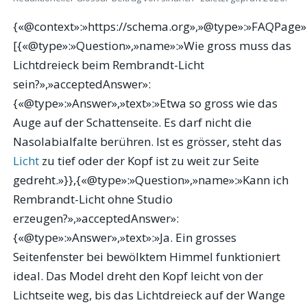
{«@context»:»https://schema.org»,»@type»:»FAQPage»
[{«@type»:»Question»,»name»:»Wie gross muss das
Lichtdreieck beim Rembrandt-Licht
sein?»,»acceptedAnswer»:
{«@type»:»Answer»,»text»:»Etwa so gross wie das
Auge auf der Schattenseite. Es darf nicht die
Nasolabialfalte berühren. Ist es grösser, steht das
Licht
zu tief oder der Kopf ist zu weit zur Seite
gedreht.»}},{«@type»:»Question»,»name»:»Kann ich
Rembrandt-Licht ohne Studio
erzeugen?»,»acceptedAnswer»:
{«@type»:»Answer»,»text»:»Ja. Ein grosses
Seitenfenster bei bewölktem Himmel funktioniert
ideal. Das Model dreht den Kopf leicht von der
Lichtseite weg, bis das Lichtdreieck auf der Wange