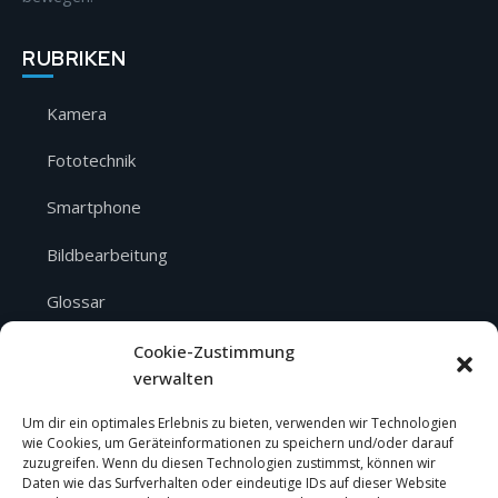
RUBRIKEN
Kamera
Fototechnik
Smartphone
Bildbearbeitung
Glossar
Über mich
Cookie-Zustimmung
verwalten
SERVICE
Um dir ein optimales Erlebnis zu bieten, verwenden wir Technologien
wie Cookies, um Geräteinformationen zu speichern und/oder darauf
zuzugreifen. Wenn du diesen Technologien zustimmst, können wir
Über mich
Daten wie das Surfverhalten oder eindeutige IDs auf dieser Website